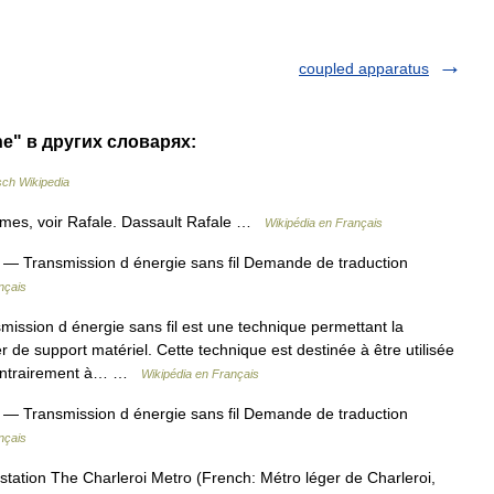
coupled apparatus
ne" в других словарях:
ch Wikipedia
mes, voir Rafale. Dassault Rafale …
Wikipédia en Français
— Transmission d énergie sans fil Demande de traduction
nçais
ission d énergie sans fil est une technique permettant la
ser de support matériel. Cette technique est destinée à être utilisée
. Contrairement à… …
Wikipédia en Français
— Transmission d énergie sans fil Demande de traduction
nçais
station The Charleroi Metro (French: Métro léger de Charleroi,