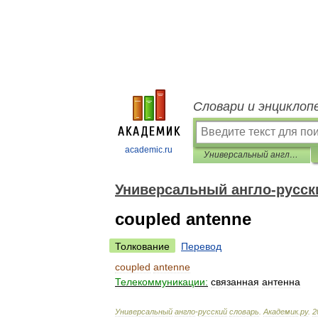
Словари и энциклоп
academic.ru
Универсальный англо-русский словарь
Универсальный англо-русск
coupled antenne
Толкование
Перевод
coupled
antenne
Телекоммуникации:
связанная
антенна
Универсальный
англо
-
русский
словарь
.
Академик
.
ру
.
2