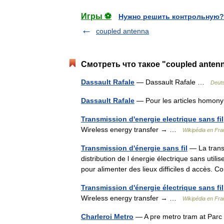
Игры ⚽
Нужно решить контрольную?
coupled antenna
Смотреть что такое "coupled anten
Dassault Rafale
— Dassault Rafale …
Deuts
Dassault Rafale
— Pour les articles homony
Transmission d'energie electrique sans fil
Wireless energy transfer → …
Wikipédia en Fra
Transmission d'énergie sans fil
— La transm
distribution de l énergie électrique sans utili
pour alimenter des lieux difficiles d accès
Transmission d'énergie électrique sans fil
Wireless energy transfer → …
Wikipédia en Fra
Charleroi Metro
— A pre metro tram at Parc 