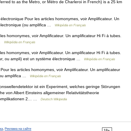
rred to as the Metro, or Métro de Charleroi in French) is a 25 km
électronique Pour les articles homonymes, voir Amplificateur. Un
r électronique (ou amplifica …
Wikipédia en Français
les homonymes, voir Amplificateur. Un amplificateur Hi Fi à tubes.
a …
Wikipédia en Français
les homonymes, voir Amplificateur. Un amplificateur Hi Fi à tubes.
teur, ou ampli) est un système électronique …
Wikipédia en Français
Pour les articles homonymes, voir Amplificateur. Un amplificateur
 (ou amplifica …
Wikipédia en Français
onswellendetektor ist ein Experiment, welches geringe Störungen
he von Albert Einsteins allgemeiner Relativitätstheorie
 Komplikationen 2… …
Deutsch Wikipedia
ка
,
Реклама на сайте
18+