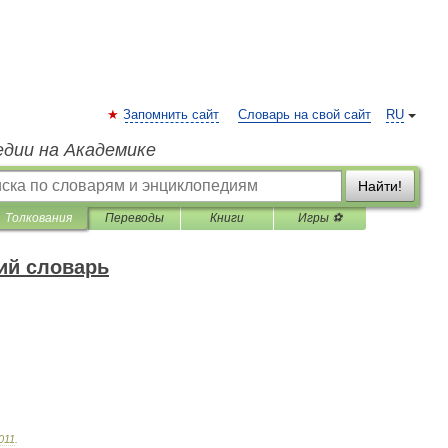
Запомнить сайт
Словарь на свой сайт
RU
едии на Академике
Найти!
Толкования
Переводы
Книги
Игры ⚽
ий словарь
011
.